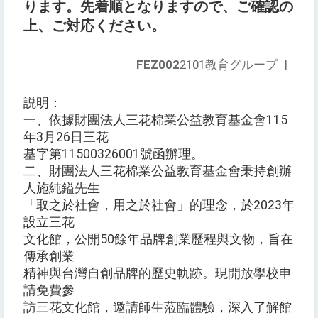
ります。先着順となりますので、ご確認の
上、ご対応ください。
FEZ002
2101教育グループ
|
説明：
一、依據財團法人三花棉業公益教育基金會115
年3月26日三花
基字第11500326001號函辦理。
二、財團法人三花棉業公益教育基金會秉持創辦
人施純鎰先生
「取之於社會，用之於社會」的理念，於2023年
設立三花
文化館，公開50餘年品牌創業歷程與文物，旨在
傳承創業
精神與台灣自創品牌的歷史軌跡。現開放學校申
請免費參
訪三花文化館，邀請師生蒞臨體驗，深入了解館