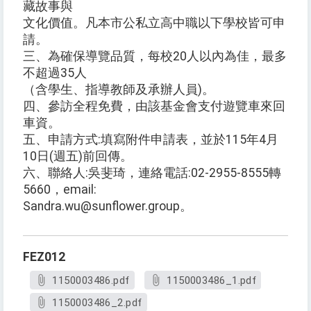
藏故事與
文化價值。凡本市公私立高中職以下學校皆可申
請。
三、為確保導覽品質，每校20人以內為佳，最多
不超過35人
（含學生、指導教師及承辦人員)。
四、參訪全程免費，由該基金會支付遊覽車來回
車資。
五、申請方式:填寫附件申請表，並於115年4月
10日(週五)前回傳。
六、聯絡人:吳斐琦，連絡電話:02-2955-8555轉
5660，email:
Sandra.wu@sunflower.group。
FEZ012
1150003486.pdf
1150003486_1.pdf
1150003486_2.pdf