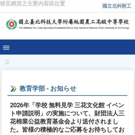
移至網頁之主要內容區位置
國立北科附工
:::
教育学部 - お知らせ
2026年「学校 無料見学 三花文化館 イベン
ト申請説明」の実施について、財団法人三
花棉業公益教育基金会より送付されまし
た。皆様の積極的なご応募をお待ちしてお