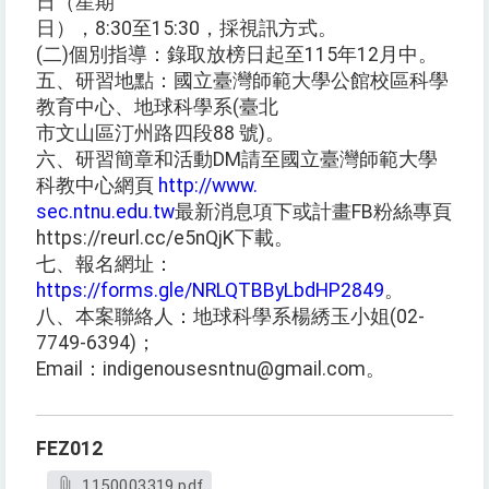
日（星期
日），8:30至15:30，採視訊方式。
(二)個別指導：錄取放榜日起至115年12月中。
五、研習地點：國立臺灣師範大學公館校區科學
教育中心、地球科學系(臺北
市文山區汀州路四段88 號)。
六、研習簡章和活動DM請至國立臺灣師範大學
科教中心網頁
http://www.
sec.ntnu.edu.tw
最新消息項下或計畫FB粉絲專頁
https://reurl.cc/e5nQjK下載。
七、報名網址：
https://forms.gle/NRLQTBByLbdHP2849
。
八、本案聯絡人：地球科學系楊綉玉小姐(02-
7749-6394)；
Email：indigenousesntnu@gmail.com。
FEZ012
1150003319.pdf