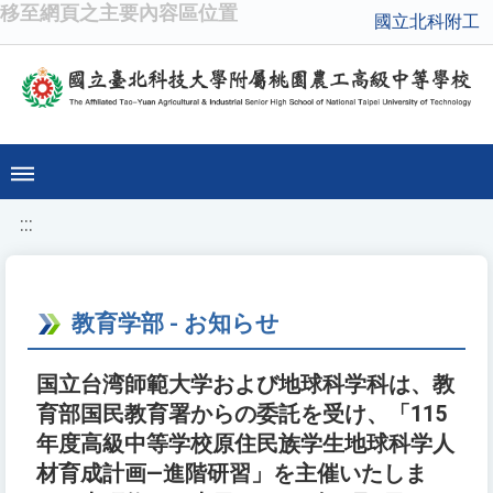
移至網頁之主要內容區位置
國立北科附工
:::
教育学部 - お知らせ
国立台湾師範大学および地球科学科は、教
育部国民教育署からの委託を受け、「115
年度高級中等学校原住民族学生地球科学人
材育成計画―進階研習」を主催いたしま