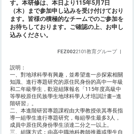
す。本研修は、本日より115年5月7日
（木）まで参加申し込みを受け付けており
ます。皆様の積極的なチームでのご参加を
お待ちしております。ご確認の上、お申し
込みください。
FEZ002
2101教育グループ
|
説明：
一、對地球科學有興趣，並希望進一步探索相關
知識、進行專題研究的原住民身份的高中一年級
和二年級學生，歡迎組隊報名「115年度高級中
等學校原住民族學生地球科學人才培訓計畫―進
階研習」。
二、本進階研習專題課程由大學教授依其專長指
導一組學生進行專題研究，每組學生最多3人，
成員中原住民身份學生須達二分之一以上。
三、組隊方式：由高中職地科教師推薦或學生自