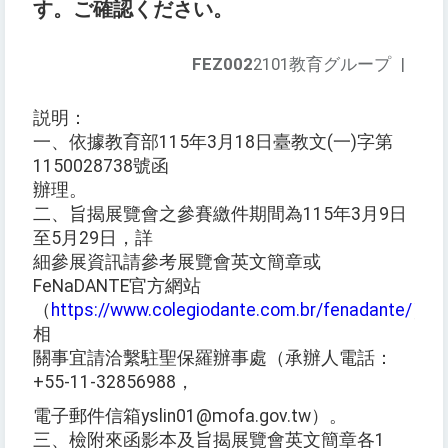
す。ご確認ください。
FEZ002
2101教育グループ
|
説明：
一、依據教育部115年3月18日臺教文(一)字第
1150028738號函
辦理。
二、旨揭展覽會之參賽繳件期間為115年3月9日
至5月29日，詳
細參展資訊請參考展覽會英文簡章或
FeNaDANTE官方網站
（
https://www.colegiodante.com.br/fenadante/
），
相
關事宜請洽繫駐聖保羅辦事處（承辦人電話：
+55-11-32856988，
電子郵件信箱yslin01@mofa.gov.tw）。
三、檢附來函影本及旨揭展覽會英文簡章各1