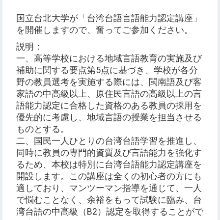
国立台北大学が「台湾台語言語能力認定講座」
を開催しますので、奮ってご参加ください。
説明：
一、高等学校における地域言語教育の実施及び
補助に関する要点第5点に基づき、学校が各分
野の教員選考を実施する際には、閩南語及び客
家語の中高級以上、原住民言語の高級以上の言
語能力認定に合格した資格のある教員の採用を
優先的に考慮し、地域言語の授業を担当させる
ものとする。
二、国民一人ひとりの台湾台語学習を推進し、
同時に教員の専門的資質及び言語能力を強化す
るため、本校は特別に台湾台語能力認定講座を
開設します。この講座は全くの初心者の方にも
適しており、マンツーマン指導を通じて、一人
で悩むことなく、余裕をもって試験に臨み、台
湾台語の中高級（B2）認定を取得することがで