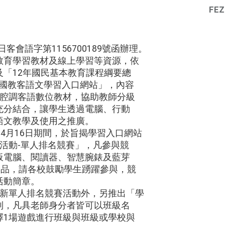
FEZ
9日客會語字第1156700189號函辦理。
言教育學習教材及線上學習等資源，依
及「12年國民基本教育課程綱要總
年國教客語文學習入口網站」，內容
5腔調客語數位教材，協助教師分級
充分結合，讓學生透過電腦、行動
語文教學及使用之推廣。
5年4月16日期間，於旨揭學習入口網站
活動-單人排名競賽」，凡參與競
板電腦、閱讀器、智慧腕錶及藍芽
獎品，請各校鼓勵學生踴躍參與，競
活動簡章。
場全新單人排名競賽活動外，另推出「學
制，凡具老師身分者皆可以班級名
擇1場遊戲進行班級與班級或學校與