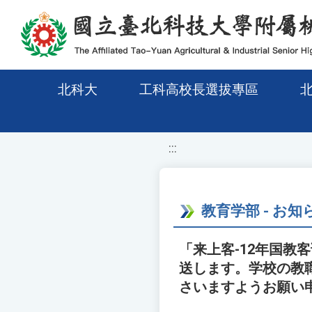
移至網頁之主要內容區位置
北科大
工科高校長選拔專區
:::
教育学部 - お知
「来上客-12年国
送します。学校の教
さいますようお願い