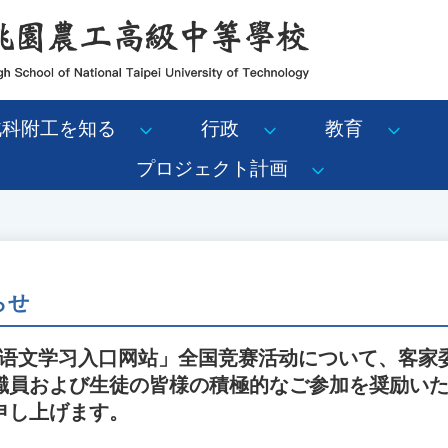
北科附工を知る
行政
教育
プロジェクト計画
らせ
教客语文学习入口网站」全国竞赛活动について、客家
職員および生徒の皆様の積極的なご参加を奨励い
申し上げます。