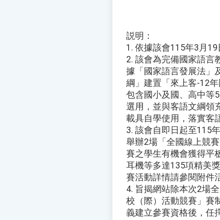
説明：
1. 依據該會115年3月1
2. 該會為完備國家語
據「國家語言發展法」
綱」建置「來上客-12
包含國小及國、高中等
選用，並與客語文綱領
載具自學使用，落實客
3. 該會自即日起至11
舉辦2場「全國線上競賽
賽之學生有機會獲得平
耳機等多達135項精美
賽活動詳情請參閱附件
4. 旨揭網站除本次2
校（際）活動競賽」賽
義建立參賽資格後，任