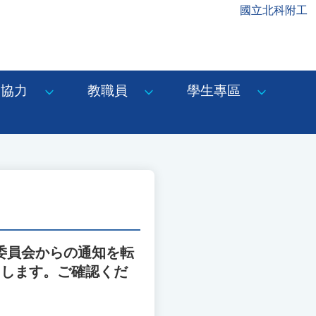
國立北科附工
協力
教職員
學生專區
委員会からの通知を転
たします。ご確認くだ