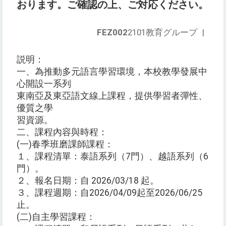
おります。ご確認の上、ご対応ください。
FEZ002
2101教育グループ
|
説明：
一、為推動多元語言學習環境，本校教學發展中
心開設一系列
東南亞及東亞語文線上課程，提供學習者彈性、
優質之學
習資源。
二、課程內容與時程：
(一)春季班磨課師課程：
１、課程清單：泰語系列（7門）、越語系列（6
門）。
２、報名日期：自 2026/03/18 起。
３、課程週期：自2026/04/09起至2026/06/25
止。
(二)自主學習課程：