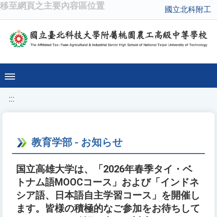
移至網頁之主要內容區位置
國立北科附工
:::
教育学部 - お知らせ
国立高雄大学は、「2026年春季タイ・ベ
トナム語MOOCコース」および「インドネ
シア語、日本語自主学習コース」を開催し
ます。皆様の積極的なご参加をお待ちして