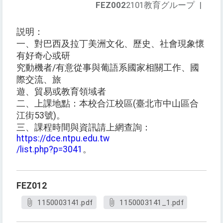
FEZ002
2101教育グループ
|
説明：
一、對巴西及拉丁美洲文化、歷史、社會現象懷
有好奇心或研
究動機者/有意從事與葡語系國家相關工作、國
際交流、旅
遊、貿易或教育領域者
二、上課地點：本校合江校區(臺北市中山區合
江街53號)。
三、課程時間與資訊請上網查詢：
https://dce.ntpu.edu.tw
/list.php?p=3041
。
FEZ012
1150003141.pdf
1150003141_1.pdf