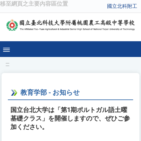
移至網頁之主要內容區位置
國立北科附工
:::
教育学部 - お知らせ
国立台北大学は「第1期ポルトガル語土曜
基礎クラス」を開催しますので、ぜひご参
加ください。