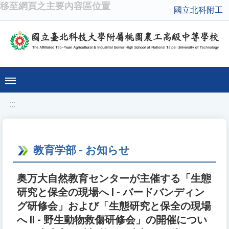
移至網頁之主要內容區位置
國立北科附工
:::
教育学部 - お知らせ
奥万大自然教育センターが主催する「生態
研究と保全の現場へ I - バードバンディン
グ研修会」および「生態研究と保全の現場
へ II - 野生動物救傷研修会」の開催につい