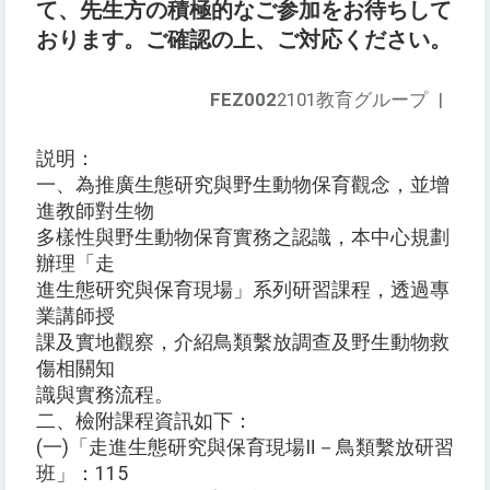
て、先生方の積極的なご参加をお待ちして
おります。ご確認の上、ご対応ください。
FEZ002
2101教育グループ
|
説明：
一、為推廣生態研究與野生動物保育觀念，並增
進教師對生物
多樣性與野生動物保育實務之認識，本中心規劃
辦理「走
進生態研究與保育現場」系列研習課程，透過專
業講師授
課及實地觀察，介紹鳥類繫放調查及野生動物救
傷相關知
識與實務流程。
二、檢附課程資訊如下：
(一)「走進生態研究與保育現場Ⅱ－鳥類繫放研習
班」：115