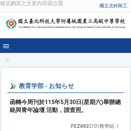
移至網頁之主要內容區位置
國立北科附工
:::
教育学部 - お知らせ
函轉今周刊於115年5月30日(星期六)舉辦總
統與青年論壇 活動，請查照。
FEZ002
2101教學組
|