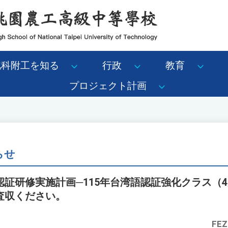
北科附工を知る
行政
教育
プロジェクト計画
らせ
証研修実施計画─115年台湾語認証強化クラス（
査収ください。
FEZ