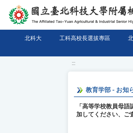
移至網頁之主要內容區位置
北科大
工科高校長選拔專區
:::
教育学部 - お知
「高等学校教員母語認
加してください、ご