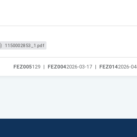
1150002853_1.pdf
FEZ005
129
|
FEZ004
2026-03-17
|
FEZ014
2026-04