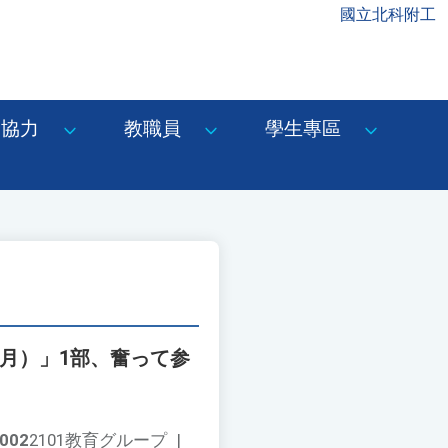
國立北科附工
協力
教職員
學生專區
4月）」1部、奮って参
002
2101教育グループ
|