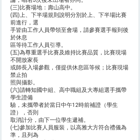
論；唱名3次後未出場者亦同。
(三)比賽場地：壽山高中。
(四)上、下半場規則說明分別於上、下半場比賽
前進行，選
手皆由工作人員帶領至會場，請參賽選手報到後
於休息
區等待工作人員引導。
(五)為尊重選手比賽及維持比賽品質，比賽現場
不開放家長
或師長入場參觀，僅提供休息區等候；比賽現場
禁止拍
照與攝影。
(六)請轉知國中組、高中職組及大專組選手攜帶
學生證備
驗，未攜帶者於當日中午12時前補證（學生
證），否則
取消計分，由下一位學生遞補。
(七)參加比賽人員服裝，以高雅大方符合禮儀為
準，且列為