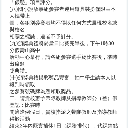
「儀態」項目評分。
(八)國小說故事組參賽者運用道具裝扮僅限由本
人攜帶上
臺，各組別參賽者均不得以任何方式展現校名或
與校名
相關之標誌，違者不予計分。
(九)頒獎典禮將於當日比賽完畢後，下午1時30
分假壽山高中
活動中心舉行，請各組參賽選手於比賽後，準時
出席頒
獎典禮。
(十)頒獎典禮摸彩獎品豐富，抽中學生請本人以
報到時領取
之參賽號碼牌為憑領取獎品。
三、請貴校惠予帶隊教師及指導教師公（差）假
登記；比賽時
間適逢例假日，貴校指派之帶隊教師及指導教師
得於活動
結束2年內覈實補休1日（課務排代），代課鐘點