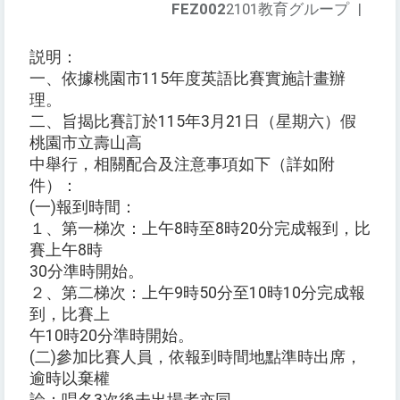
FEZ002
2101教育グループ
|
説明：
一、依據桃園市115年度英語比賽實施計畫辦
理。
二、旨揭比賽訂於115年3月21日（星期六）假
桃園市立壽山高
中舉行，相關配合及注意事項如下（詳如附
件）：
(一)報到時間：
１、第一梯次：上午8時至8時20分完成報到，比
賽上午8時
30分準時開始。
２、第二梯次：上午9時50分至10時10分完成報
到，比賽上
午10時20分準時開始。
(二)參加比賽人員，依報到時間地點準時出席，
逾時以棄權