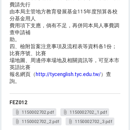
費請先行
由本局主管地方教育發展基金115年度預算各校
分基金用人
費用項下支應，倘有不足，再併同本局人事費調
查申請補
助。
四、檢附旨案注意事項及流程表等資料各1份；
比賽序號、比賽
場地圖、周邊停車場地及相關資訊等，可至本市
英語比賽
報名網頁（
http://tycenglish.tyc.edu.tw/
）查
詢。
FEZ012
1150002702.pdf
1150002702_1.pdf
1150002702_2.pdf
1150002702_3.pdf