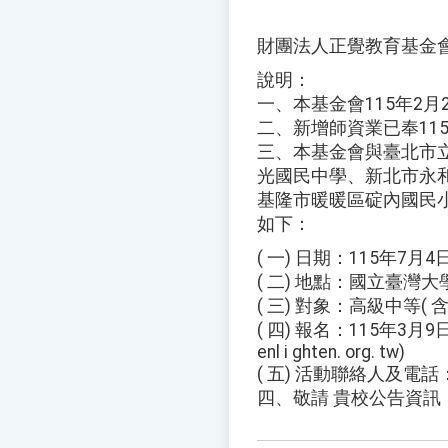
財團法人正覺教育基金
說明：
一、本基金會115年2月2
二、新增師資業已奉115年
三、本基金會與臺北市
光國民中學、新北市永
基隆市暖暖區碇內國民小
如下：
( 一) 日期：115年7月
( 二) 地點：國立臺灣
( 三) 對象：高級中等(
( 四) 報名：115年3月9
enl i ghten. org. tw)
( 五) 活動聯絡人及電話：
四、敬請 貴校公告資