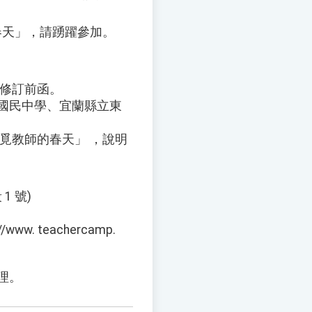
春天」，請踴躍參加。
，故修訂前函。
國民中學、宜蘭縣立東
覓教師的春天」 ，說明
 號)
. teachercamp.
理。