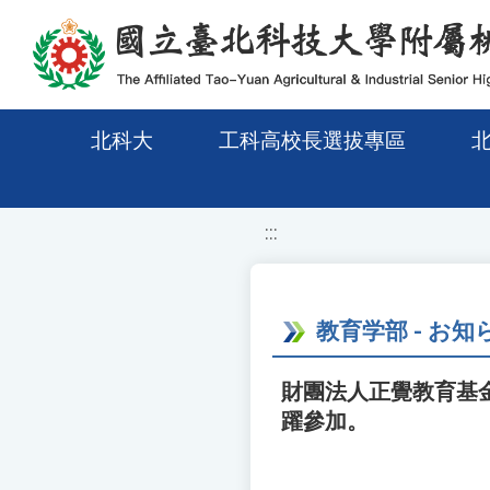
移至網頁之主要內容區位置
北科大
工科高校長選拔專區
:::
教育学部 - お知
財團法人正覺教育基
躍參加。