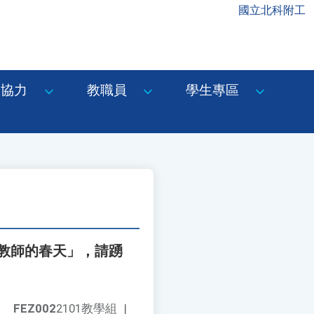
國立北科附工
協力
教職員
學生專區
覓教師的春天」，請踴
FEZ002
2101教學組
|