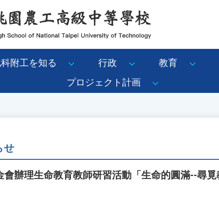
北科附工を知る
行政
教育
プロジェクト計画
らせ
金會辦理生命教育教師研習活動「生命的圓滿--尋