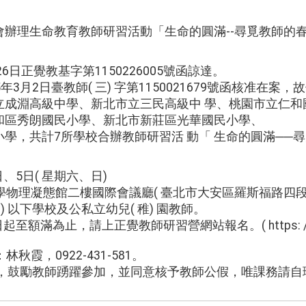
會辦理生命教育教師研習活動「生命的圓滿--尋覓教師的
6日正覺教基字第1150226005號函諒達。
3月2日臺教師( 三) 字第1150021679號函核准在案
立成淵高級中學、新北市立三民高級中 學、桃園市立仁和
和區秀朗國民小學、新北市新莊區光華國民小學、
學，共計7所學校合辦教師研習活 動「 生命的圓滿──尋
4日、5日( 星期六、日)
大學物理凝態館二樓國際會議廳( 臺北市大安區羅斯福路四段 1
 含) 以下學校及公私立幼兒( 稚) 園教師。
日起至額滿為止，請上正覺教師研習營網站報名。( https: //www
林秋霞，0922-431-581。
訊，鼓勵教師踴躍參加，並同意核予教師公假，唯課務請自