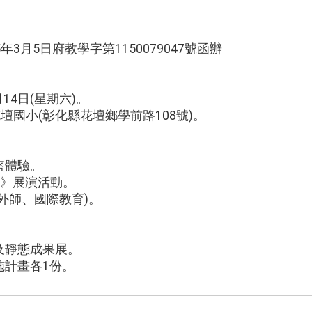
3月5日府教學字第1150079047號函辦
：
月14日(星期六)。
壇國小(彰化縣花壇鄉學前路108號)。
。
盔體驗。
！》展演活動。
外師、國際教育)。
。
及靜態成果展。
施計畫各1份。