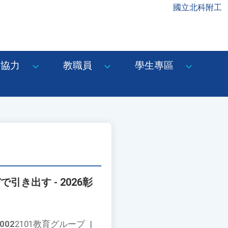
國立北科附工
協力
教職員
學生專區
出す - 2026彰
。
002
2101教育グループ
|