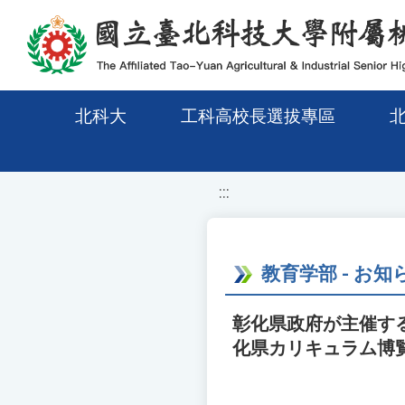
移至網頁之主要內容區位置
北科大
工科高校長選拔專區
:::
教育学部 - お知
彰化県政府が主催する
化県カリキュラム博