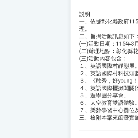
説明：
一、依據彰化縣政府115年
理。
二、旨揭活動訊息如下
(一)活動日期：115年3
(二)辦理地點：彰化縣花
(三)活動內容包含：
１、英語國際村靜態展
２、英語國際村科技頭
３、《敢秀，好young
４、英語國際擺攤闖關(
５、遊學團分享會。
６、太空教育雙語體驗
７、樂齡學習中心攤位
三、檢附本案來函暨實