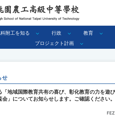
北科附工を知る
行政
教育
プロジェクト計画
らせ
「地域国際教育共有の喜び、彰化教育の力を遊びで引き
覧会」についてお知らせします。ご確認ください
FEZ