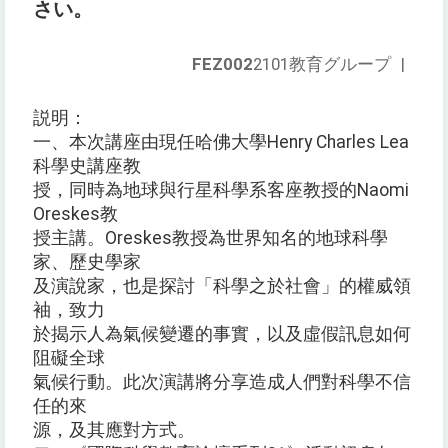
さい。
FEZ002
2101教育グループ
|
説明：
一、本次講座由現任哈佛大學Henry Charles Lea
科學史講座教
授，同時為地球與行星科學系客座教授的Naomi
Oreskes教
授主講。Oreskes教授為世界知名的地球科學
家、歷史學家
及演說家，也是探討「科學之於社會」的權威領
袖，致力
於揭示人為氣候變遷的事實，以及虛假訊息如何
阻礙全球
氣候行動。此次演講將分享造成人們對科學不信
任的來
源，及其應對方式。