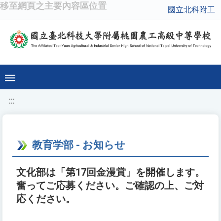
移至網頁之主要內容區位置
國立北科附工
:::
教育学部 - お知らせ
文化部は「第17回金漫賞」を開催します。
奮ってご応募ください。ご確認の上、ご対
応ください。