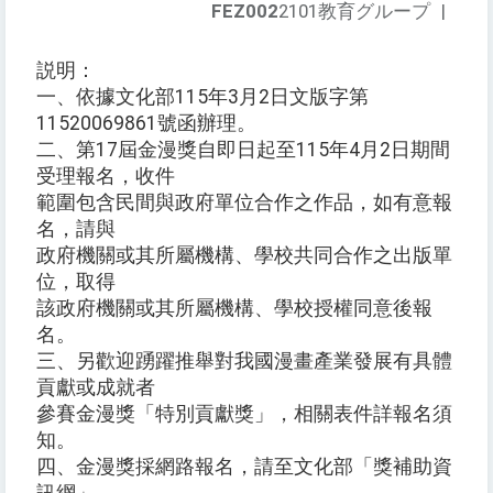
FEZ002
2101教育グループ
|
説明：
一、依據文化部115年3月2日文版字第
11520069861號函辦理。
二、第17屆金漫獎自即日起至115年4月2日期間
受理報名，收件
範圍包含民間與政府單位合作之作品，如有意報
名，請與
政府機關或其所屬機構、學校共同合作之出版單
位，取得
該政府機關或其所屬機構、學校授權同意後報
名。
三、另歡迎踴躍推舉對我國漫畫產業發展有具體
貢獻或成就者
參賽金漫獎「特別貢獻獎」，相關表件詳報名須
知。
四、金漫獎採網路報名，請至文化部「獎補助資