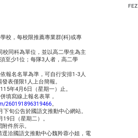
FEZ
務學校，每校限推薦專業群(科)或專
，以同校同科為單位，並以高二學生為主
須至少1位；每隊3人者，高二學
員依報名名單為準，可自行安排1-3人
場發表僅限1人上台簡報。
115年4月6日（星期一）止。
一併填寫線上報名表單，
com/260191896319466
。
4月下旬公告於國語文推動中心網站。
月19日（星期二）。
閱附件所示。
請逕洽國語文推動中心魏羚蓉小姐，電