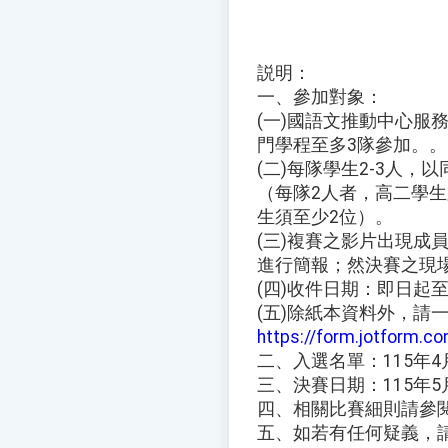
説明：
一、參加對象：
(一)國語文推動中心服
門學程至多3隊參加。。
(二)每隊學生2-3人
（每隊2人者，高二學生
生須至少2位）。
(三)複賽之影片出現成
進行簡報；然決賽之現
(四)收件日期：即日起至
(五)除紙本資料外，請
https://form.jotform.
二、入選名單：115年
三、決賽日期：115年5
四、相關比賽細則請參
五、如若有任何疑義，