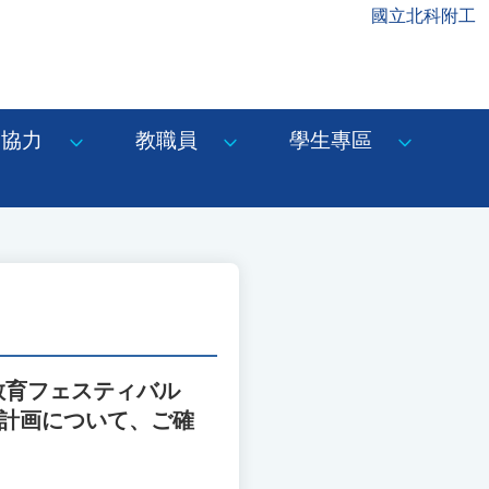
國立北科附工
協力
教職員
學生專區
教育フェスティバル
ト実施計画について、ご確