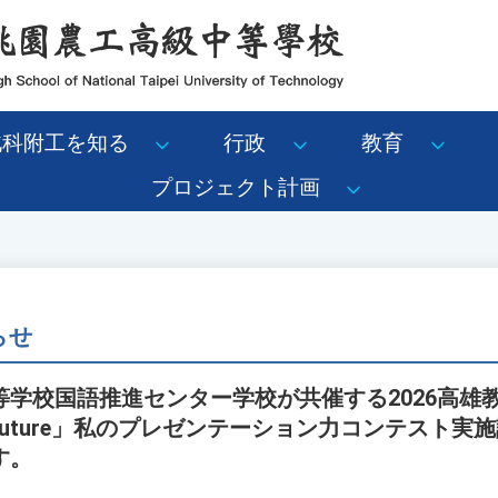
北科附工を知る
行政
教育
プロジェクト計画
らせ
等学校国語推進センター学校が共催する2026高雄
e, My Future」私のプレゼンテーション力コンテス
す。