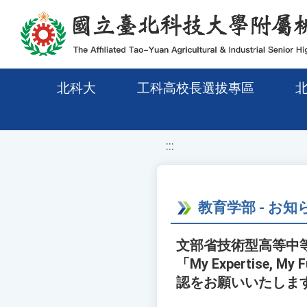
移至網頁之主要內容區位置
北科大
工科高校長選拔專區
:::
教育学部 - お知
文部省技術型高等中
「My Expertis
認をお願いいたしま