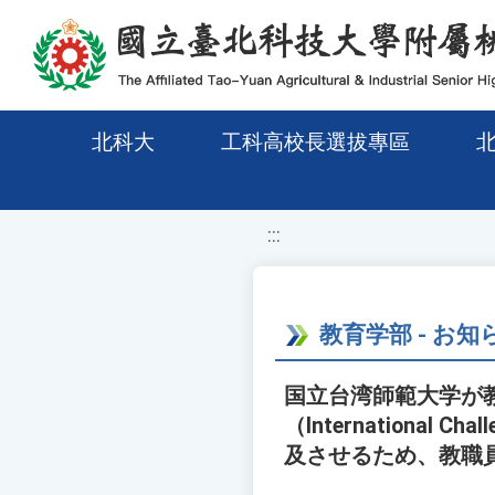
移至網頁之主要內容區位置
北科大
工科高校長選拔專區
:::
教育学部 - お知
国立台湾師範大学が
（International Ch
及させるため、教職