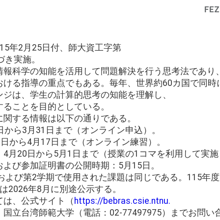
FEZ
15年2月25日付、師大資工字第
に基づき実施。
情報科学の知能を活用して問題解決を行う思考法であり
おける指導の重点でもある。毎年、世界約60カ国で同時
ンジは、学生の計算的思考の知能を理解し、
することを目的としている。
に関する情報は以下の通りである。
日から3月31日まで（オンライン申込）。
3日から4月17日まで（オンライン練習）。
4月20日から5月1日まで（授業の1コマを利用して実施
よび参加証明書の公開時期：5月15日。
期および第2学期で使用された課題は同じである。115年
は2026年8月に別途公示する。
ては、公式サイト（
https://bebras.csie.ntnu.
国立台湾師範大学（電話：02-77497975）までお問