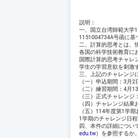
説明：
一、国立台湾師範大学1
1151004734A号函
二、計算的思考とは、
各国の科学技術教育に
国際計算的思考チャレ
学生の学習意欲を刺激
三、上記のチャレンジ
（一）申込期間：3月2
（二）練習期間：4月1
（三）正式チャレンジ：
（四）チャレンジ結果お
（五）114年度第1学
1学期のチャレンジ日程
四、本件の詳細につい
edu.tw
）を参照するか、