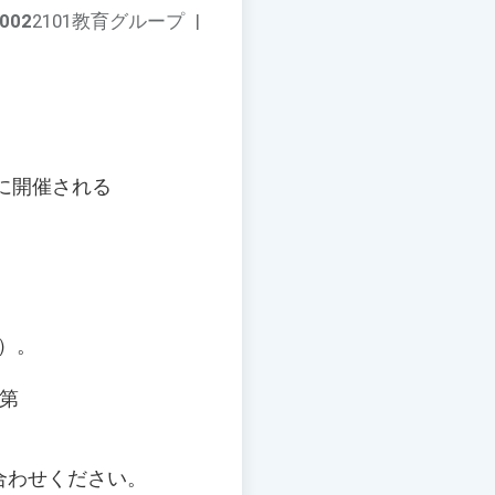
002
2101教育グループ
|
、
に開催される
）。
度第
い合わせください。