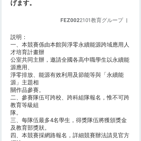
げます。
FEZ002
2101教育グループ
|
説明：
一、本競賽係由本館與淨零永續能源跨域應用人
才培育計畫辦
公室共同主辦，邀請全國各高中職學生以永續能
源應用、
淨零排放、能源有效利用及節能等與「永續能
源」主題相
關作品參賽。
二、參賽隊伍可跨校、跨科組隊報名，惟不可跨
教育等級組
隊。
三、每隊伍最多4名學生，得獎隊伍將獲頒獎金
及教育部獎狀。
四、本競賽採網路報名，詳細競賽辦法請見官方