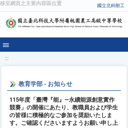
移至網頁之主要內容區位置
國立北科附工
:::
教育学部 - お知らせ
115年度「臺灣『能』―永續能源創意實作
競賽」の開催にあたり、教職員および学生
の皆様に積極的なご参加を奨励いたしま
す。ご確認くださいますようお願い申し上