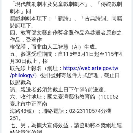
「現代戲劇劇本及兒童戲劇劇本」、「傳統戲劇
劇本」同
屬戲劇劇本項下；「新詩」、「古典詩詞」同屬
詩詞項下。
四、教育部文藝創作獎參選作品為參選者原創之
作品，受著作
權保護，而非由人工智慧（AI）生成。
五、參選受理期間：自115年3月1日起至115年4
月30日截止，採
取先線上報名（網址：
https://web.arte.gov.tw
/philology/
）後掛號郵寄送件方式辦理，截止日
以郵戳為
憑。親送者必須於截止日下午5時前送達。
六、收件地址：國立臺灣藝術教育館（100052
臺北市中正區南
海路43號）；聯絡電話：02-23110574分機
251。
七、另，為擴大宣傳效益，請協助將本獎網址連
結於貴單位網