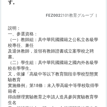
す。
FEZ002
2101教育グループ
|
説明：
一、参選資格：
（一）教師組：具中華民國國籍之公私立各級學
校專任、兼任
及退休教師，並領有教師證書或立案學校之聘
書。
（二）學生組：具中華民國國籍之國內外各級學
校在學學生。
又，依據「高級中等以下教育階段非學校型態實
驗教育
實施條例」第18條：未入學高級中等學校取得學
籍者，
得由辦理實驗教育之申請人造具參與實驗教育學
生名