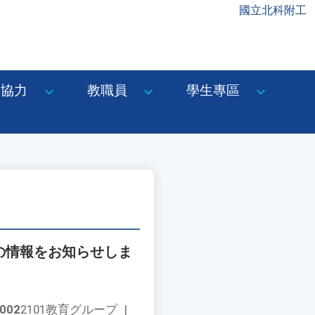
國立北科附工
協力
教職員
學生專區
材の情報をお知らせしま
002
2101教育グループ
|