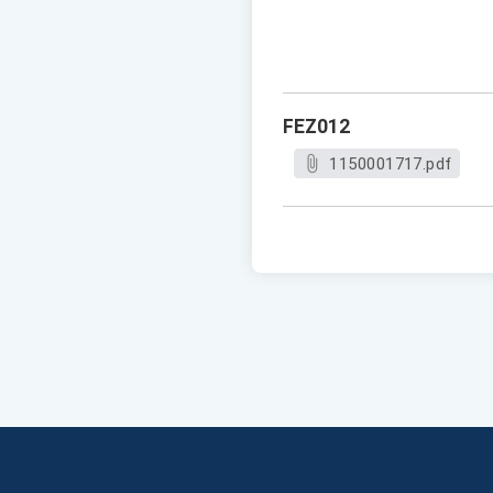
FEZ012
1150001717.pdf