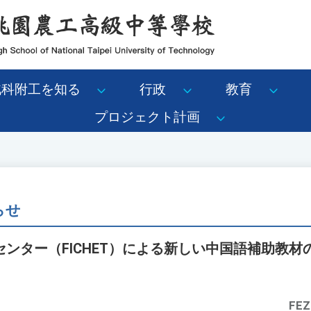
北科附工を知る
行政
教育
プロジェクト計画
らせ
ンター（FICHET）による新しい中国語補助教
。
FEZ