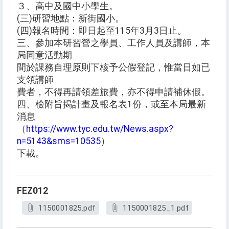
３、高中及國中小學生。
(三)研習地點：新街國小。
(四)報名時間：即日起至115年3月3日止。
三、參加本研習營之學員、工作人員及講師，本
局同意活動期
間於課務自理原則下核予公假登記，惟當日如已
支領講師
費者，不得再請領差旅費，亦不得申請補休假。
四、檢附旨揭計畫及報名表1份，或至本局最新
消息
（
https://www.tyc.edu.tw/News.aspx?
n=5143&sms=10535
）
下載。
FEZ012
1150001825.pdf
1150001825_1.pdf