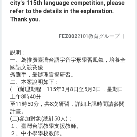
city's 115th language competition, please
refer to the details in the explanation.
Thank you.
FEZ002
2101教育グループ
|
説明：
一、為推廣臺灣台語字音字形學習風氣，培養全
國語文競賽優
秀選手，爰辦理旨揭研習。
二、本案說明如下：
(一)辦理期程：115年3月8日至5月3日，星期日
上午8時40分
至11時50分，共8次研習，詳細上課時間請參閱
計畫。
(二)參加對象(總計50人)：
１、臺灣台語教學支援教師。
２、中小學學校教師。