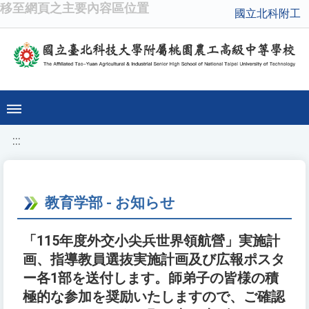
移至網頁之主要內容區位置
國立北科附工
:::
教育学部 - お知らせ
「115年度外交小尖兵世界領航營」実施計
画、指導教員選抜実施計画及び広報ポスタ
ー各1部を送付します。師弟子の皆様の積
極的な参加を奨励いたしますので、ご確認