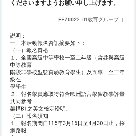
くださいますようお願い申し上げます。
FEZ002
2101教育グループ
|
説明：
一、本活動報名資訊摘要如下：
（一）報名資格：
１、全國高級中等學校一至二年級（含參與高級
中等教育
階段非學校型態實驗教育學生）及五專一至三年
級在
學學生。
２、報名學員應取得符合歐洲語言學習教學評量
共同參考
架構B1之英文檢定證明。
（二）報名須知：
１、報名期間自115年3月16日至4月30日止，採
網路報