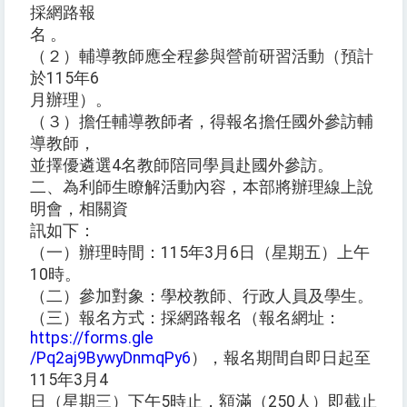
採網路報
名 。
（２）輔導教師應全程參與營前研習活動（預計
於115年6
月辦理）。
（３）擔任輔導教師者，得報名擔任國外參訪輔
導教師，
並擇優遴選4名教師陪同學員赴國外參訪。
二、為利師生瞭解活動內容，本部將辦理線上說
明會，相關資
訊如下：
（一）辦理時間：115年3月6日（星期五）上午
10時。
（二）參加對象：學校教師、行政人員及學生。
（三）報名方式：採網路報名（報名網址：
https://forms.gle
/Pq2aj9BywyDnmqPy6
），報名期間自即日起至
115年3月4
日（星期三）下午5時止，額滿（250人）即截止