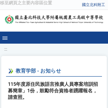
移至網頁之主要內容區位置
國立北科附工
:::
教育学部 - お知らせ
115年度原住民族語言推廣人員專案培訓招
募簡章」1份，鼓勵符合資格者踴躍報名，
請查照。