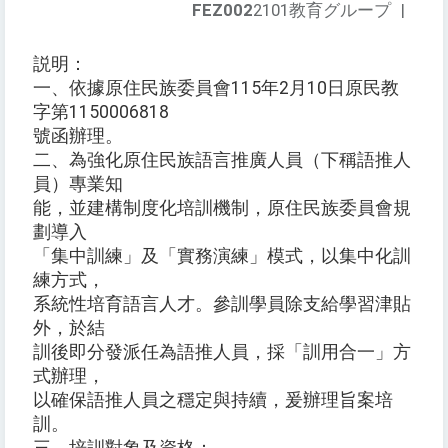
FEZ002
2101教育グループ
|
説明：
一、依據原住民族委員會115年2月10日原民教
字第1150006818
號函辦理。
二、為強化原住民族語言推廣人員（下稱語推人
員）專業知
能，並建構制度化培訓機制，原住民族委員會規
劃導入
「集中訓練」及「實務演練」模式，以集中化訓
練方式，
系統性培育語言人才。參訓學員除支給學習津貼
外，於結
訓後即分發派任為語推人員，採「訓用合一」方
式辦理，
以確保語推人員之穩定與持續，爰辦理旨案培
訓。