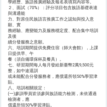
學經歷、族語推廣經驗及報名表填寫內容等。
２、面試（70%）：評分項目包含族語基礎表達
與溝通能
力、對原住民族語言推廣工作之認知與投入意
願、實
務經驗、應變能力及服務穩定度、配合集中培訓
及後
續分發服務之意願。
六、培訓期間提供免費住宿（師大會館），上課
日提供早、午
餐（須自備環保杯及餐具）。
七、研習期間每人每月發給新臺幣2萬9,500元
整，如中途退訓
或未能配合分發服務者，應償還所領50%學習津
貼。
八、培訓相關規定：
(一)參訓學員皆須參與族語能力檢測，未依通過
檢測者，應
償還所領50%學習津貼。