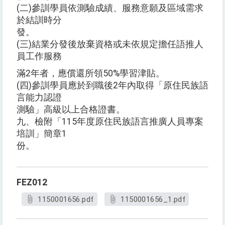
(二)參訓學員依測驗成績、服務意願及區域需求
於結訓時分
發。
(三)結業分發後放棄資格或未依規定擔任語推人
員工作服務
滿2年者，應償還所領50%學習津貼。
(四)參訓學員應於到職後2年內取得「原住民族語
言能力認證
測驗」高級以上合格證書。
九、檢附「115年度原住民族語言推廣人員專案
培訓」簡章1
份。
FEZ012
1150001656.pdf
1150001656_1.pdf