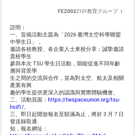
FEZ002
2101教育グループ
|
説明：
一、旨揭活動主題為「2026 臺灣太空科學聯盟
中學生日」，
邀請各校教授、各企業人士來校分享；誠摯邀請
貴校學生
參與本次 TSU 學生日活動，期能促進不同年齡
層與背景學
生之間的交流與合作，並為對太空、航太及相關
產業有興
趣的學生提供更深入的認識與實際體驗機會。
二、活動頁面：
https://twspaceunion.org/tsu-
hsd1/
。
三、即日起開放報名至額滿為止，將於 3 月 7 日
發送錄取通
知，報名網址：