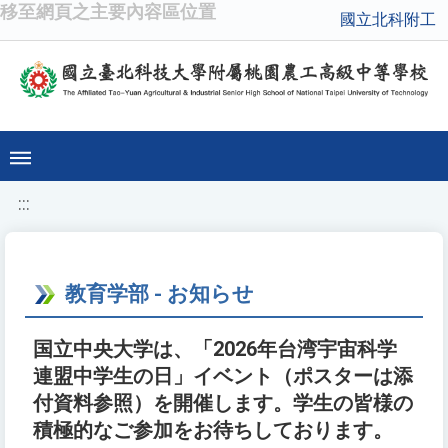
移至網頁之主要內容區位置
國立北科附工
:::
教育学部 - お知らせ
国立中央大学は、「2026年台湾宇宙科学
連盟中学生の日」イベント（ポスターは添
付資料参照）を開催します。学生の皆様の
積極的なご参加をお待ちしております。