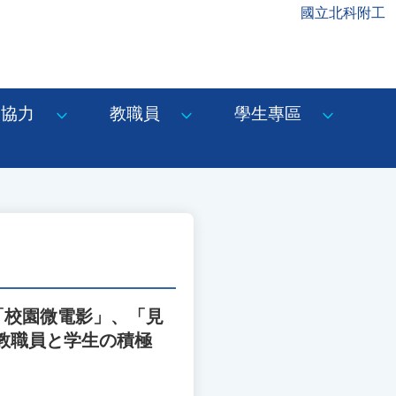
國立北科附工
協力
教職員
學生專區
「校園微電影」、「見
教職員と学生の積極