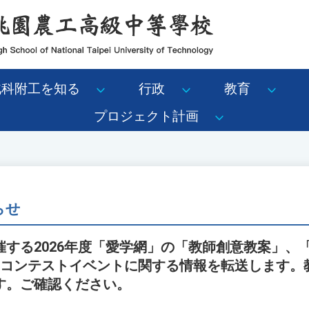
北科附工を知る
行政
教育
プロジェクト計画
らせ
催する2026年度「愛学網」の「教師創意教案」、
のコンテストイベントに関する情報を転送します。
す。ご確認ください。