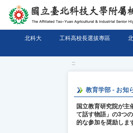
移至網頁之主要內容區位置
北科大
工科高校長選拔專區
:::
教育学部 - お知
国立教育研究院が主
て話す物語」の3つ
的な参加を奨励しま