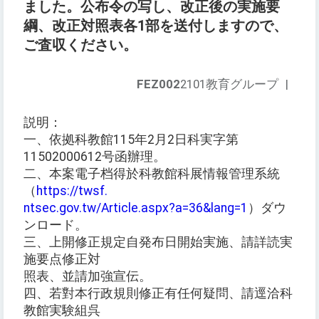
ました。公布令の写し、改正後の実施要
綱、改正対照表各1部を送付しますので、
ご査収ください。
FEZ002
2101教育グループ
|
説明：
一、依拠科教館115年2月2日科実字第
11502000612号函辦理。
二、本案電子档得於科教館科展情報管理系統
（
https://twsf.
ntsec.gov.tw/Article.aspx?a=36&lang=1
）ダウ
ンロード。
三、上開修正規定自発布日開始実施、請詳読実
施要点修正対
照表、並請加強宣伝。
四、若對本行政規則修正有任何疑問、請逕洽科
教館実験組呉