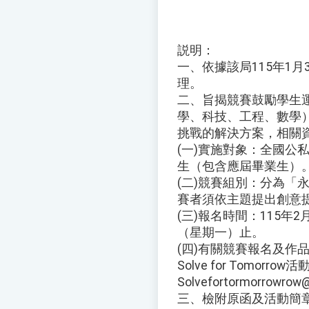
説明：
一、依據該局115年1月3
理。
二、旨揭競賽鼓勵學生運用
學、科技、工程、數學
挑戰的解決方案，相關
(一)實施對象：全國公
生（包含應屆畢業生）
(二)競賽組別：分為「
賽者須依主題提出創意
(三)報名時間：115年2
（星期一）止。
(四)有關競賽報名及作
Solve for Tomor
Solvefortormorrowro
三、檢附原函及活動簡