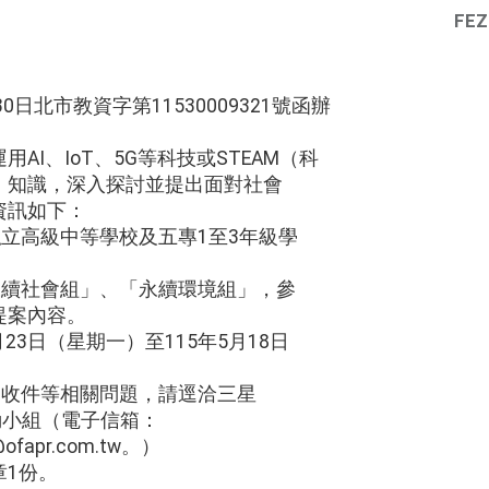
FEZ
0日北市教資字第11530009321號函辦
AI、IoT、5G等科技或STEAM（科
）知識，深入探討並提出面對社會
資訊如下：
私立高級中等學校及五專1至3年級學
。
永續社會組」、「永續環境組」，參
提案內容。
月23日（星期一）至115年5月18日
品收件等相關問題，請逕洽三星
row活動小組（電子信箱：
w@ofapr.com.tw。）
章1份。