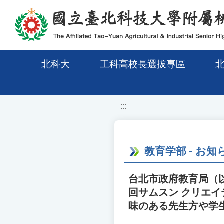
移至網頁之主要內容區位置
北科大
工科高校長選拔專區
:::
教育学部 - お知
台北市政府教育局（以
回サムスン クリエ
味のある先生方や学