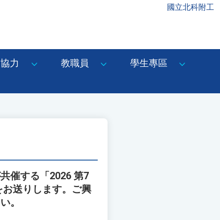
國立北科附工
協力
教職員
學生專區
する「2026 第7
をお送りします。ご興
さい。