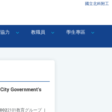
國立北科附工
協力
教職員
學生專區
 City Government's
002
2101教育グループ
|