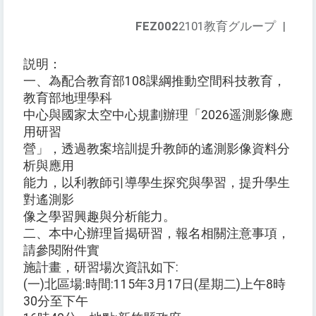
FEZ002
2101教育グループ
|
説明：
一、為配合教育部108課綱推動空間科技教育，
教育部地理學科
中心與國家太空中心規劃辦理「2026遥測影像應
用研習
營」，透過教案培訓提升教師的遙測影像資料分
析與應用
能力，以利教師引導學生探究與學習，提升學生
對遙測影
像之學習興趣與分析能力。
二、本中心辦理旨揭研習，報名相關注意事項，
請參閱附件實
施計畫，研習場次資訊如下:
(一)北區場:時間:115年3月17日(星期二)上午8時
30分至下午