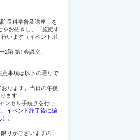
亮院長科学普及講座」を
士をお招きし、「施肥す
を行います（イベントポ
ー2階 第1会議室。
。注意事項は以下の通りで
ております。当日の午後
なります。
キャンセル手続きを行っ
は、イベント終了後に編
ん）。
に限りがございますの