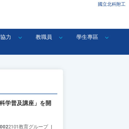
國立北科附工
協力
教職員
學生專區
長科学普及講座」を開
002
2101教育グループ
|