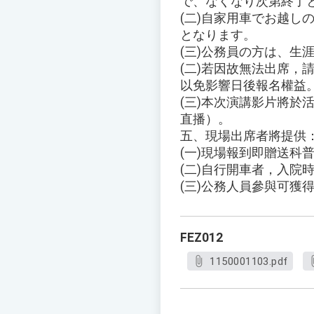
で、なくなり次第終了
(二)自家用車でお越
となります。
(三)公務員の方は、生
(二)若因故無法出席，
以免影響日後報名權益
(三)本次演講影片將於活
直播）。
五、現場出席者將提供
(一)現場報到即贈送科
(二)自行開車者，入院
(三)公務人員參與可獲
FEZ012
1150001103.pdf