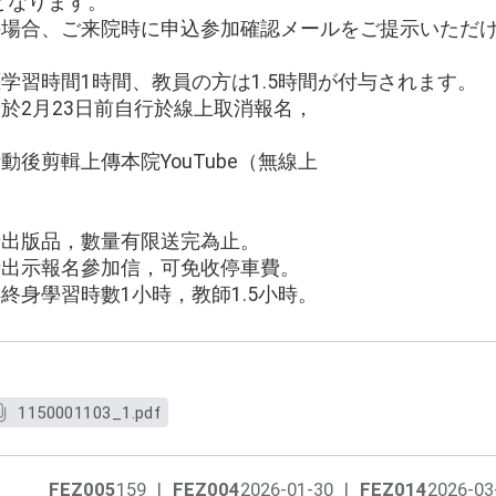
となります。
しの場合、ご来院時に申込参加確認メールをご提示いただ
涯学習時間1時間、教員の方は1.5時間が付与されます。
請於2月23日前自行於線上取消報名，
。
動後剪輯上傳本院YouTube（無線上
：
普出版品，數量有限送完為止。
時出示報名參加信，可免收停車費。
得終身學習時數1小時，教師1.5小時。
1150001103_1.pdf
FEZ005
159
|
FEZ004
2026-01-30
|
FEZ014
2026-03