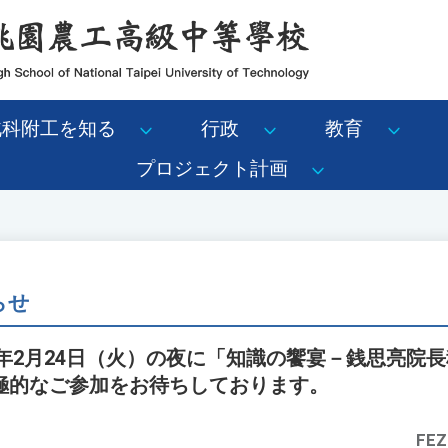
北科附工を知る
行政
教育
プロジェクト計画
らせ
6年2月24日（火）の夜に「知識の饗宴－銭思亮院
極的なご参加をお待ちしております。
FEZ