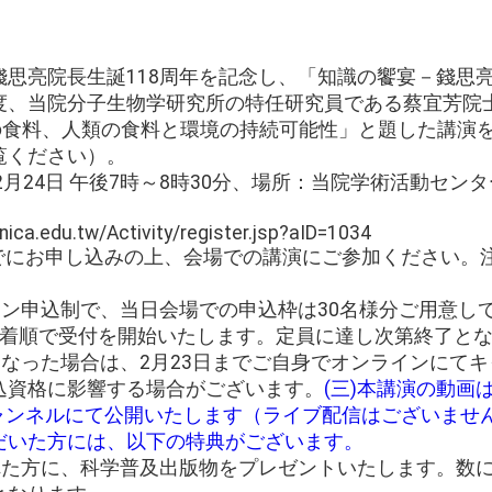
錢思亮院長生誕118周年を記念し、「知識の饗宴－錢思
度、当院分子生物学研究所の特任研究員である蔡宜芳院
の食料、人類の食料と環境の持続可能性」と題した講演
覧ください）。
2月24日 午後7時～8時30分、場所：当院学術活動センタ
：
inica.edu.tw/Activity/register.jsp?aID=1034
日までにお申し込みの上、会場での講演にご参加ください
イン申込制で、当日会場での申込枠は30名様分ご用意し
先着順で受付を開始いたします。定員に達し次第終了と
くなった場合は、2月23日までご自身でオンラインにて
込資格に影響する場合がございます。
(三)本講演の動画
eチャンネルにて公開いたします（ライブ配信はございませ
だいた方には、以下の特典がございます。
された方に、科学普及出版物をプレゼントいたします。数