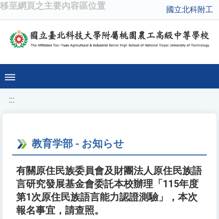
移至網頁之主要內容區位置
國立北科附工
:::
教育学部 - お知らせ
有關原住民族委員會及財團法人原住民族語
言研究發展基金會委託本校辦理「115年度
第1次原住民族語言能力認證測驗」，本次
報名事宜，請查照。