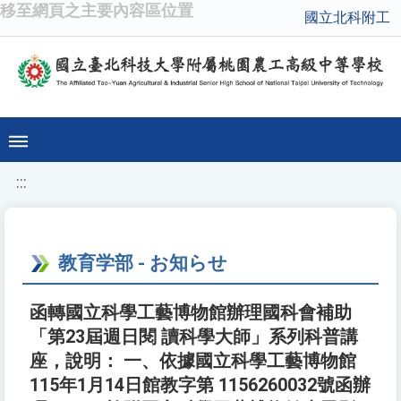
移至網頁之主要內容區位置
國立北科附工
:::
教育学部 - お知らせ
函轉國立科學工藝博物館辦理國科會補助
「第23屆週日閱 讀科學大師」系列科普講
座，說明： 一、依據國立科學工藝博物館
115年1月14日館教字第 1156260032號函辦