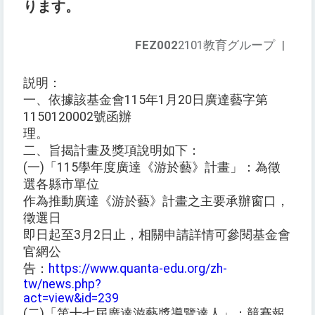
ります。
FEZ002
2101教育グループ
|
説明：
一、依據該基金會115年1月20日廣達藝字第
1150120002號函辦
理。
二、旨揭計畫及獎項說明如下：
(一)「115學年度廣達《游於藝》計畫」：為徵
選各縣市單位
作為推動廣達《游於藝》計畫之主要承辦窗口，
徵選日
即日起至3月2日止，相關申請詳情可參閱基金會
官網公
告：
https://www.quanta-edu.org/zh-
tw/news.php?
act=view&id=239
(二)「第十七屆廣達游藝獎導覽達人」：競賽報