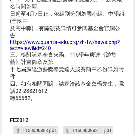
名時間為即
日起至4月7日止，依組別分別為國小組、中學組
(含國中
及高中職)，有關競賽詳情可參閱基金會官網公
告：
https://www.quanta-edu.org/zh-tw/news.php?
act=view&id=240
三、檢附該基金會來函、115學年廣達《游於
藝》計畫簡章及第
十七屆廣達游藝獎導覽達人競賽簡章乙份詳如附
件。
四、如有相關問題，請逕洽該基金會楊先生，電
話02-28821612
轉66682。
FEZ012
1150000883.pdf
1150000883_1.pdf