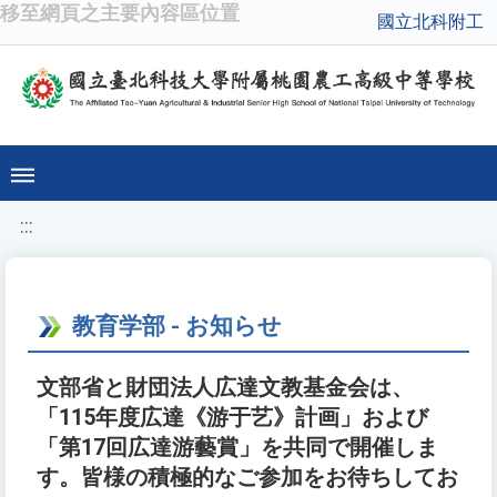
移至網頁之主要內容區位置
國立北科附工
:::
教育学部 - お知らせ
文部省と財団法人広達文教基金会は、
「115年度広達《游于艺》計画」および
「第17回広達游藝賞」を共同で開催しま
す。皆様の積極的なご参加をお待ちしてお