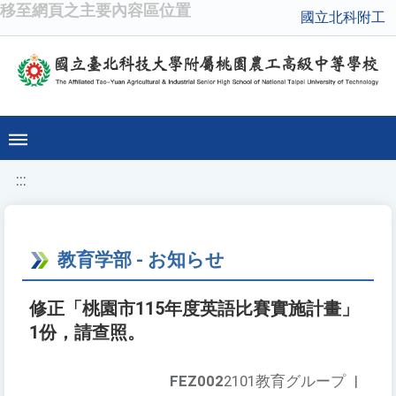
移至網頁之主要內容區位置
國立北科附工
:::
教育学部 - お知らせ
修正「桃園市115年度英語比賽實施計畫」
1份，請查照。
FEZ002
2101教育グループ
|