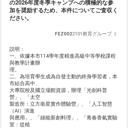
の2026年度冬季キャンプへの積極的な参
加を奨励するため、本件についてご査収く
ださい。
FEZ002
2101教育グループ
|
説明：
一、依據本市114學年度精進高級中等學校課程
與教學計畫辦
理。
二、為培育學生成為自發主動的終身學習者，本
市結合高中、
大專院校及國立場館資源，辦理「光劍科普
營」、「太空
製造所：立方衛星實作體驗營」、「人工智慧
（AI）演進
與應用」、「綠能新創料理」、「青春香氣實驗
室：從植