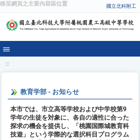
移至網頁之主要內容區位置
國立北科附工
:::
教育学部 - お知らせ
本市では、市立高等学校および中学校第9
学年の生徒を対象に、各自の適性に合った
探求の機会を提供し、「桃園国際城教育科
技遊」という学際的な選択科目プログラム