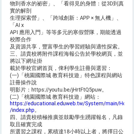
物到香水的祕密」、「看得見的身體：從3D到真
實的解剖
生理探索營」、「跨域創新：APP × 無人機」、
「AI x
API 應用入門」等等多元的寒假營隊，期能透過
校際合作
及資源共享，豐富學生的學習經驗與適性探索。
三、請貴校將附件課程海報公告於學校網頁，並
將以下網址掛
載於學校官網首頁，俾利學生註冊與選習：
(一)「桃園國際城 教育科技遊」特色課程與網站
註冊操作說
明影片：https://youtu.be/jHrtFtQ5puw。
(二)「桃園國際城 教育科技遊」網站：
https://educational.eduweb.tw/System/main/Home
/index.php
。
四、請貴校積極推廣並鼓勵學生踴躍報名，凡錄
取且確實完成
所選習之課程，累積達18小時以上者，將擇日公