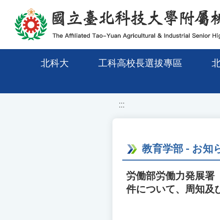
移至網頁之主要內容區位置
北科大
工科高校長選拔專區
:::
教育学部 - お知
労働部労働力発展署
件について、周知及