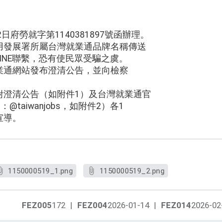
日府勞就字第1140381897號函辦理。
用發展署所屬台灣就業通品牌名稱傳送
INE聯繫，恐有使民眾受騙之虞。
業通網站發布澄清公告，並向檢察
附澄清公告（如附件1）及台灣就業通官
D：@taiwanjobs，如附件2）各1
宣導。
1150000519_1.png
1150000519_2.png
FEZ005
172
|
FEZ004
2026-01-14
|
FEZ014
2026-02