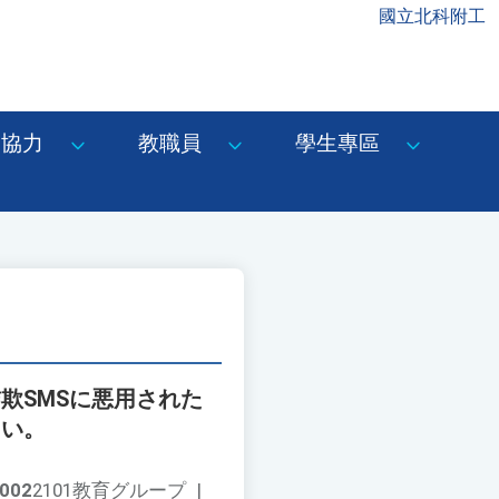
國立北科附工
協力
教職員
學生專區
欺SMSに悪用された
さい。
002
2101教育グループ
|