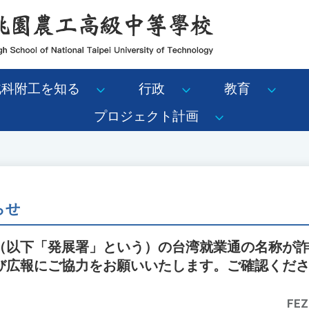
北科附工を知る
行政
教育
プロジェクト計画
らせ
（以下「発展署」という）の台湾就業通の名称が詐
び広報にご協力をお願いいたします。ご確認くだ
FEZ