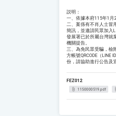
説明：
一、依據本府115年1月2
二、案係有不肖人士冒
簡訊，並邀請民眾加入L
發展署已於所屬台灣就
機關提告。
三、為免民眾受騙，檢
方帳號QRCODE（LINE I
份，請協助進行公告及
FEZ012
1150000519.pdf