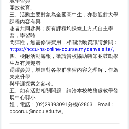
域學習與
開放教育。
三、活動主要對象為全國高中生，亦歡迎對大學
課程內容有興
趣者共同參與；所有課程均採線上方式自主學
習，學習時
間彈性，無需修課費用，相關活動資訊請參閱：
https://nccu-hs-online-course.my.canva.site/。
四、檢附活動海報，敬請貴校協助轉知並鼓勵學
生及有興趣者
踴躍參與，增進對各學群學習內容之理解，作為
未來升學
與學涯探索之參考。
五、如有活動相關問題，請洽本校教務處教學發
展中心龔小
姐，電話：(02)29393091分機62863，Email：
cocoruu@nccu.edu.tw。