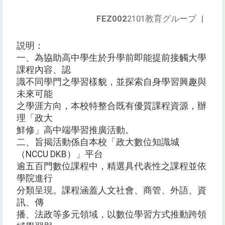
FEZ002
2101教育グループ
|
説明：
一、為協助高中學生於升學前即能提前接觸大學
課程內容、認
識不同學門之學習樣貌，並探索自身學習興趣與
未來可能
之學涯方向，本校特整合既有優質課程資源，辦
理「政大
鮮修」高中端學習推廣活動。
二、旨揭活動係自本校「政大數位知識城
（NCCU DKB）」平台
逾五百門數位課程中，精選具代表性之課程並依
學院進行
分類呈現。課程涵蓋人文社會、商管、外語、資
訊、傳
播、法政等多元領域，以數位學習方式推動跨領