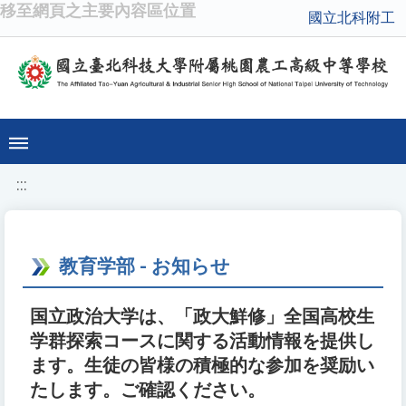
移至網頁之主要內容區位置
國立北科附工
:::
教育学部 - お知らせ
国立政治大学は、「政大鮮修」全国高校生
学群探索コースに関する活動情報を提供し
ます。生徒の皆様の積極的な参加を奨励い
たします。ご確認ください。