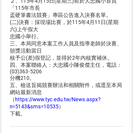
２、115年4月15日(星期三)前於大忠國小首頁
「115年市長
盃硬筆書法競賽」專區公告進入決賽名單。
(二)決賽：採現場比賽，於115年4月11日(星期
六)上午假大
忠國小舉行。
三、本局同意本案工作人員及指導老師於決賽、
頒獎活動當日
核予公(差)假登記，並得於2年內核實補休。
四、本案聯絡人：大忠國小陳俊傑主任，電話：
(03)363-5206
分機210。
五、檢送旨揭競賽辦法和相關附件，或逕至本局
網站最新消息
（
https://www.tyc.edu.tw/News.aspx?
n=5143&sms=10535
）
下載。