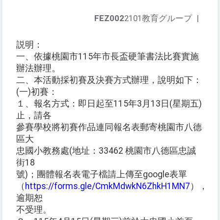
FEZ002
2101教育グループ
|
説明：
一、依據桃園市115年市長盃硬筆書法比賽實施
辦法辦理。
二、本活動採初賽及決賽方式辦理，說明如下：
(一)初賽：
１、報名方式：即日起至115年3月13日(星期五)
止，請各
參賽學校將初賽作品連同報名表郵寄桃園市八德
區大
忠國小教務處(地址：33462 桃園市八德區忠誠
街18
號)；團體報名表電子檔請上傳至google表單
（
https://forms.gle/CmkMdwkN6ZhkH1MN7
），
逾期恕
不受理。