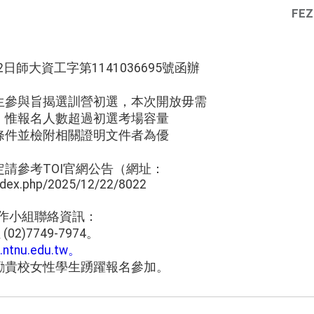
FEZ
2日師大資工字第1141036695號函辦
生參與旨揭選訓營初選，本次開放毋需
；惟報名人數超過初選考場容量
條件並檢附相關證明文件者為優
請參考TOI官網公告（網址：
index.php/2025/12/22/8022
畫工作小組聯絡資訊：
2)7749-7974。
tnu.edu.tw。
勵貴校女性學生踴躍報名參加。