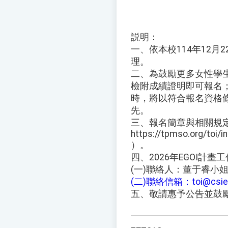
説明：
一、依本校114年12月2
理。
二、為鼓勵更多女性學
檢附成績證明即可報名
時，將以符合報名資格
先。
三、報名簡章與相關規定
https://tpmso.org/toi/
）。
四、2026年EGOI計
(一)聯絡人：董于睿小姐 (0
(二)聯絡信箱：toi@csie.n
五、敬請惠予公告並鼓