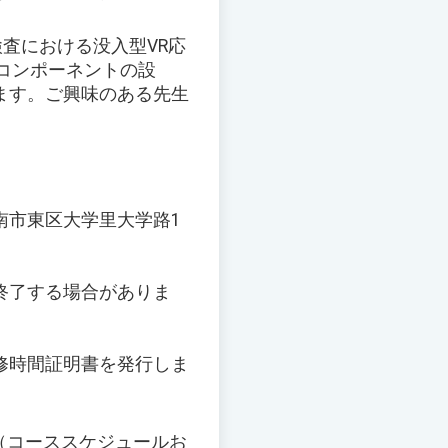
査における没入型VR応
コンポーネントの設
ます。ご興味のある先生
台南市東区大学里大学路1
早期終了する場合がありま
修時間証明書を発行しま
（コーススケジュールお