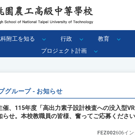
北科附工を知る
行政
教育
プロジェクト計画
グループ - お知らせ
催、115年度「高出力素子設計検査への没入型V
知らせ。本校教職員の皆様、奮ってご応募くださ
FEZ002
606イ