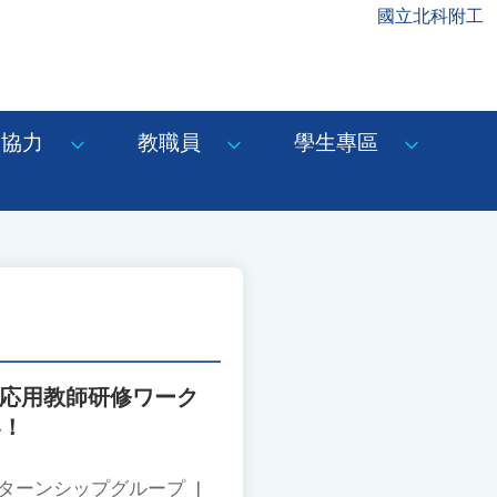
國立北科附工
協力
教職員
學生專區
R応用教師研修ワーク
い！
ンターンシップグループ
|