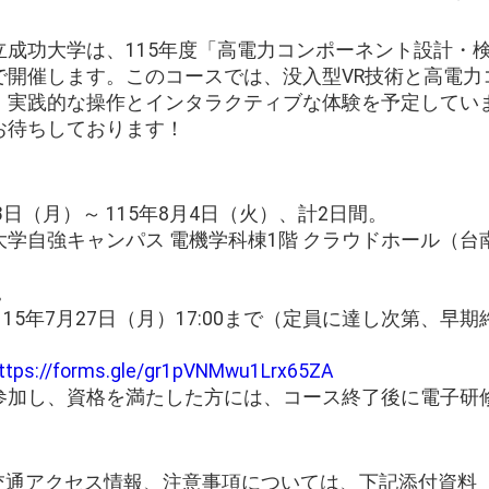
成功大学は、115年度「高電力コンポーネント設計・検
で開催します。このコースでは、没入型VR技術と高電力
、実践的な操作とインタラクティブな体験を予定してい
お待ちしております！
月3日（月）～ 115年8月4日（火）、計2日間。
功大学自強キャンパス 電機学科棟1階 クラウドホール（
。
 115年7月27日（月）17:00まで（定員に達し次第、
ttps://forms.gle/gr1pVNMwu1Lrx65ZA
に参加し、資格を満たした方には、コース終了後に電子研
、交通アクセス情報、注意事項については、下記添付資料