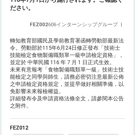
ださい。
FEZ002
606インターンシップグループ
|
轉知教育部國民及學前教育署函轉勞動部最新法
令。勞動部於115年6月24日修正發布「技術士
技能檢定食物製備職類單一級申請檢定資格」，
並定於 中華民國 116 年 7 月 1 日正式生效。
未來有意報考「食物製備職類單一級」技術士技
能檢定之同學與師生，請務必密切注意最新公佈
之申請檢定資格規定，並提早做好相關準備，以
免影響未來報檢權益。
詳細發布令及申請資格法條全文，請參閱本公告
之附件。
FEZ012