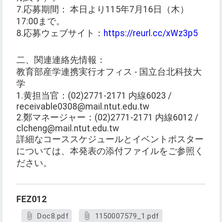
7.応募期間： 本日より115年7月16日（木）
17:00まで。
8.応募ウェブサイト：
https://reurl.cc/xWz3p5
二、関連連絡先情報：
教育部産学連携実行オフィス - 国立台北科技大
学
1.黄担当官：(02)2771-2171 内線6023 /
receivable0308@mail.ntut.edu.tw
2.鄭マネージャー：(02)2771-2171 内線6012 /
clcheng@mail.ntut.edu.tw
詳細なコーススケジュールとイベントポスター
については、本発表の添付ファイルをご参照く
ださい。
FEZ012
Doc8.pdf
1150007579_1.pdf