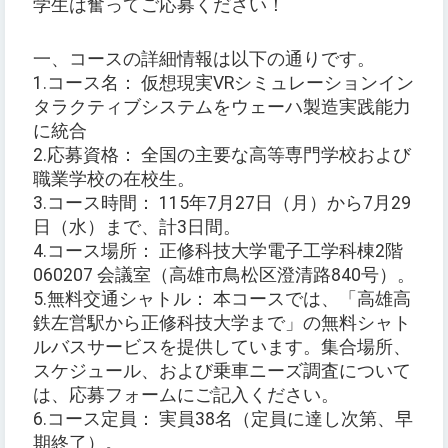
学生は奮ってご応募ください！
一、コースの詳細情報は以下の通りです。
1.コース名： 仮想現実VRシミュレーションイン
タラクティブシステムをウェーハ製造実践能力
に統合
2.応募資格： 全国の主要な高等専門学校および
職業学校の在校生。
3.コース時間： 115年7月27日（月）から7月29
日（水）まで、計3日間。
4.コース場所： 正修科技大学電子工学科棟2階
060207 会議室（高雄市鳥松区澄清路840号）。
5.無料交通シャトル： 本コースでは、「高雄高
鉄左営駅から正修科技大学まで」の無料シャト
ルバスサービスを提供しています。集合場所、
スケジュール、および乗車ニーズ調査について
は、応募フォームにご記入ください。
6.コース定員： 実員38名（定員に達し次第、早
期終了）。