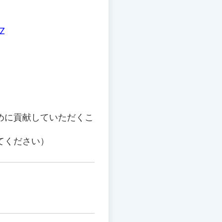
7Z
めに貢献していただくこ
てください）