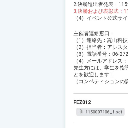
2.決勝進出者発表：11
3.決勝および表彰式：
（4）イベント公式サ
主催者連絡窓口：
（1）連絡先：崑山科技
（2）担当者：アシスタ
（3）電話番号：06-2727
（4）メールアドレス：ba@m
先生方には、学生を指
とを歓迎します！
（コンペティションの
FEZ012
1150007106_1.pdf