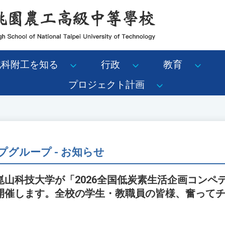
北科附工を知る
行政
教育
プロジェクト計画
グループ - お知らせ
崑山科技大学が「2026全国低炭素生活企画コンペ
開催します。全校の学生・教職員の皆様、奮って