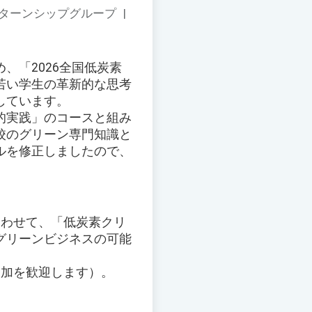
ンターンシップグループ
|
、「2026全国低炭素
若い学生の革新的な思考
しています。
的実践」のコースと組み
校のグリーン専門知識と
ルを修正しましたので、
合わせて、「低炭素クリ
グリーンビジネスの可能
参加を歓迎します）。