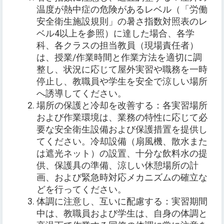
温度が熱中症の危険があるレベル（「労働
安全衛生施設規則」の暑さ指数対照表のレ
ベル4以上を参照）に達した場合、各学
科、各クラスの担当教員（現場責任者）
は、授業/作業時間と作業方法を適切に調
整し、状況に応じて屋外実習や職務を一時
停止し、教職員や学生を安全で涼しい場所
へ誘導してください。
場所の保護と冷却を改善する：各実習場所
および作業環境は、業務の特性に応じて必
要な安全衛生設備および保護措置を提供し
てください。冷却設備（扇風機、散水また
は遮光ネット）の設置、十分な飲料水の提
供、保護具の準備、涼しい休憩場所の計
画、および緊急時対応メカニズムの確立な
どを行ってください。
体調に注意し、互いに配慮する：実習期間
中は、教職員および学生は、自身の体調と