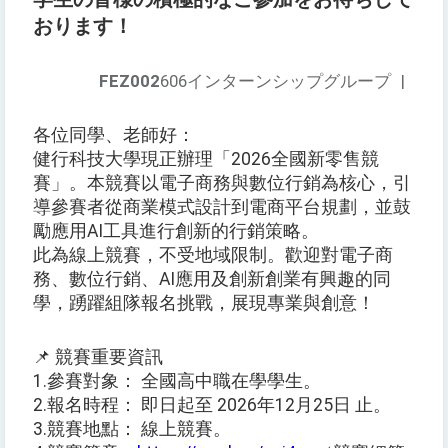
おります！
FEZ002
606インターンシップグループ
|
各位同學、老師好：
健行科技大學現正辦理「2026全國新零售競
賽」。本競賽以電子商務與數位行銷為核心，引
導參賽者從商業模式設計到電商平台規劃，並鼓
勵應用AI工具進行創新的行銷策略。
此為線上競賽，不受地域限制。歡迎對電子商
務、數位行銷、AI應用及創新創業有興趣的同
學，踴躍組隊報名挑戰，展現專業與創意！
📌 競賽重要資訊
1.參賽對象： 全國高中職在學學生。
2.報名時程： 即日起至 2026年12月25日 止。
3.競賽地點： 線上競賽。