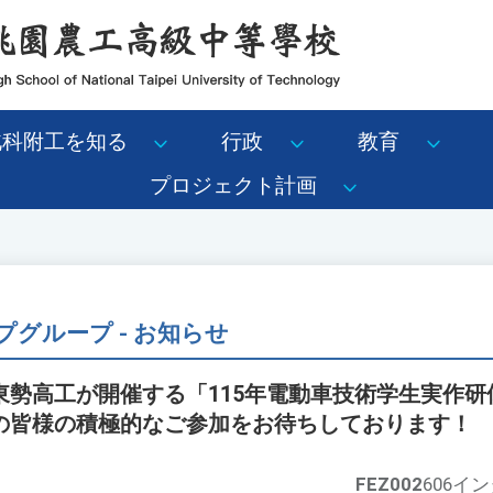
北科附工を知る
行政
教育
プロジェクト計画
グループ - お知らせ
東勢高工が開催する「115年電動車技術学生実作研
の皆様の積極的なご参加をお待ちしております！
FEZ002
606イ