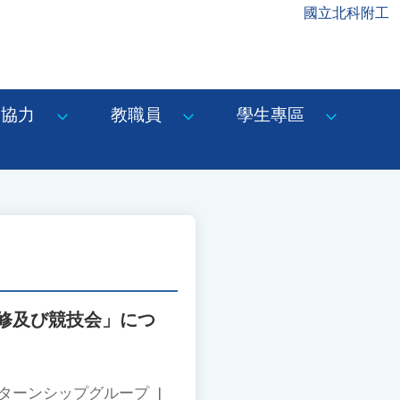
國立北科附工
協力
教職員
學生專區
修及び競技会」につ
ンターンシップグループ
|