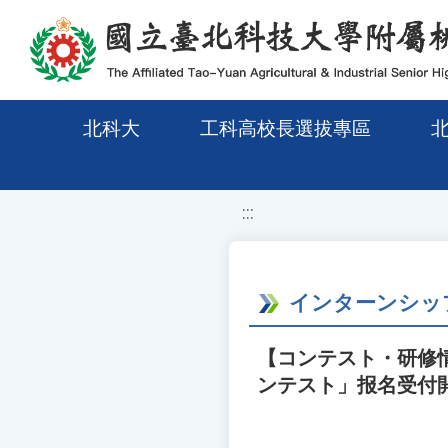
移至網頁之主要內容區位置
北科大
工科高校長選拔專區
:::
インターンシップ
【コンテスト・研修
ンテスト」报名受付