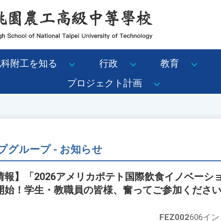
北科附工を知る
行政
教育
プロジェクト計画
グループ - お知らせ
情報】「2026アメリカポテト国際飲食イノベーシ
開始！学生・教職員の皆様、奮ってご参加ください
FEZ002
606イ