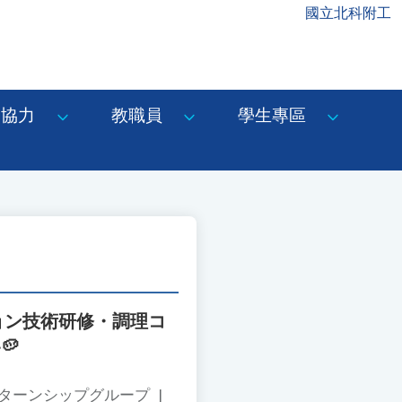
國立北科附工
協力
教職員
學生專區
ョン技術研修・調理コ
🥔
ンターンシップグループ
|