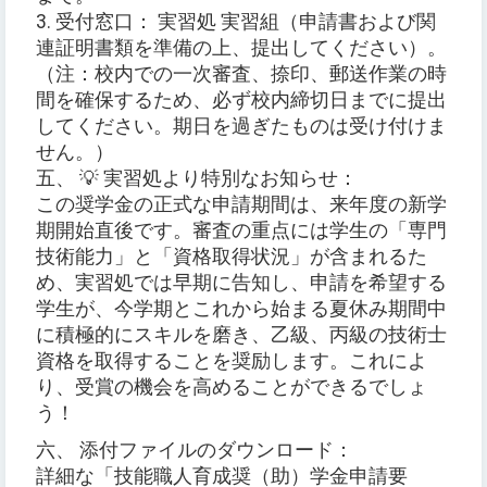
3. 受付窓口： 実習処 実習組（申請書および関
連証明書類を準備の上、提出してください）。
（注：校内での一次審査、捺印、郵送作業の時
間を確保するため、必ず校内締切日までに提出
してください。期日を過ぎたものは受け付けま
せん。）
五、 💡 実習処より特別なお知らせ：
この奨学金の正式な申請期間は、来年度の新学
期開始直後です。審査の重点には学生の「専門
技術能力」と「資格取得状況」が含まれるた
め、実習処では早期に告知し、申請を希望する
学生が、今学期とこれから始まる夏休み期間中
に積極的にスキルを磨き、乙級、丙級の技術士
資格を取得することを奨励します。これによ
り、受賞の機会を高めることができるでしょ
う！
六、 添付ファイルのダウンロード：
詳細な「技能職人育成奨（助）学金申請要