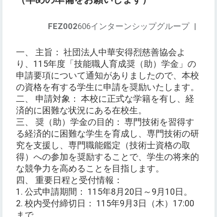
FEZ002
606インターンシップグループ
|
一、 主旨： 社団法人中華安得烈慈善協会よ
り、115年度「技能職人育成奨（助）学金」の
申請要項について通知がありましたので、本校
の資格を有する学生に申請を奨励いたします。
二、 申請対象： 本校に正式な学籍を有し、経
済的に困難な状況にある在校生。
三、 奨（助）学金の目的： 専門技術を習得す
る経済的に困難な学生を育成し、専門技術の研
究を支援し、専門職能鑑定（技術士資格の取
得）への参加を奨励することで、学生の将来的
な競争力を高めることを目指します。
四、 重要日程と受付情報：
1. 公式申請期間： 115年8月20日～9月10日。
2. 校内受付締切日： 115年9月3日（木）17:00
まで。