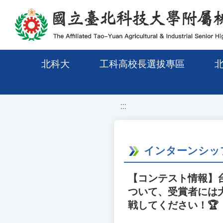
移至網頁之主要內容區位置
北科大
工科高校長選拔專區
:::
インターンシップ
【コンテスト情報】
ついて、受賞者には
戦してください！🏆