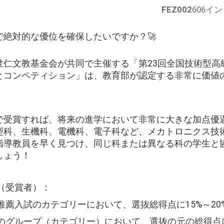
FEZ002
606イ
で絶対的な優位を確保したいですか？🚀
世仁文教基金会が共同で主催する「第23回全国技術型高
とコンペティション」は、教育部が認定する非常に価値
で受賞すれば、将来の進学において非常に大きな加点優
型科、生機科、電機科、電子科など、メカトロニクス技
指導教員を早く見つけ、同じ科または異なる科の学生と
しょう！
遇（受賞者）：
推薦入試のカテゴリーにおいて、選抜総得点に15%～20
のグループ（カテゴリー）において、選抜の元の総得点に