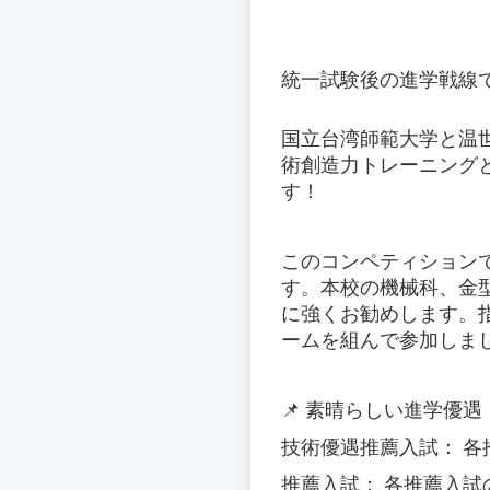
統一試験後の進学戦線
国立台湾師範大学と温
術創造力トレーニング
す！
このコンペティション
す。本校の機械科、金
に強くお勧めします。
ームを組んで参加しま
📌 素晴らしい進学優
技術優遇推薦入試： 各
推薦入試： 各推薦入試