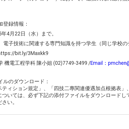
参加登録情報：
5年4月22日（水）まで。
気、電子技術に関連する専門知識を持つ学生（同じ学校の
//bit.ly/3Maxkk9
電工程学科 陳小姐 (02)7749-3499 /
Email：pmchen@
ァイルのダウンロード：
ペティション規定」、「四技二專関連優遇加点根拠表」
については、必ず下記の添付ファイルをダウンロードし
ださい。