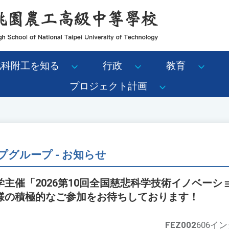
北科附工を知る
行政
教育
プロジェクト計画
グループ - お知らせ
主催「2026第10回全国慈悲科学技術イノベーシ
様の積極的なご参加をお待ちしております！
FEZ002
606イ