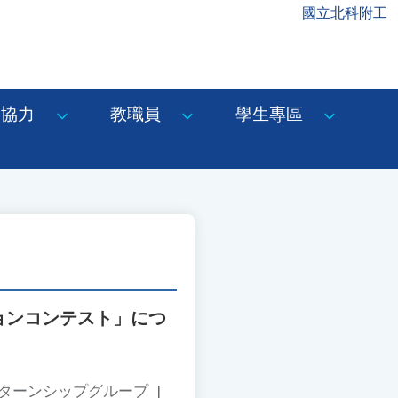
國立北科附工
協力
教職員
學生專區
ョンコンテスト」につ
ンターンシップグループ
|