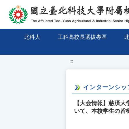
移至網頁之主要內容區位置
北科大
工科高校長選拔專區
:::
インターンシップ
【大会情報】慈済大学
いて、本校学生の皆